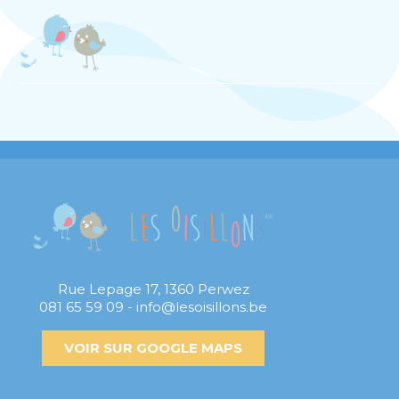
Rue Lepage 17, 1360 Perwez
081 65 59 09 - info@lesoisillons.be
VOIR SUR GOOGLE MAPS