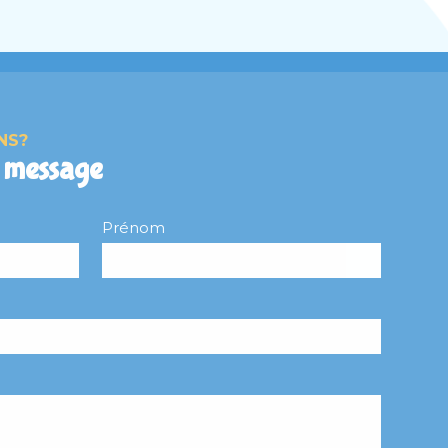
NS?
 message
Prénom