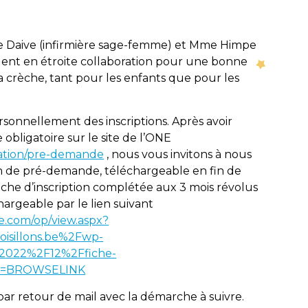
 Daive (infirmière sage-femme) et Mme Himpe
aillent en étroite collaboration pour une bonne
a crèche, tant pour les enfants que pour les
onnellement des inscriptions. Après avoir
obligatoire sur le site de l’ONE
mation/pre-demande
, nous vous invitons à nous
on de pré-demande, téléchargeable en fin de
iche d’inscription complétée aux 3 mois révolus
hargeable par le lien suivant
ive.com/op/view.aspx?
isillons.be%2Fwp-
2022%2F12%2Ffiche-
gin=BROWSELINK
par retour de mail avec la démarche à suivre.