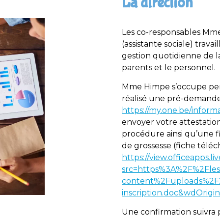
La direction
Les co-responsables Mme
(assistante sociale) trav
gestion quotidienne de l
parents et le personnel.
Mme Himpe s’occupe pers
réalisé une pré-demande 
https://my.one.be/infor
envoyer votre attestati
procédure ainsi qu’une f
de grossesse (fiche téléc
https://view.officeapps.l
src=https%3A%2F%2Fleso
content%2Fuploads%2F
inscription.doc&wdOri
Une confirmation suivra 