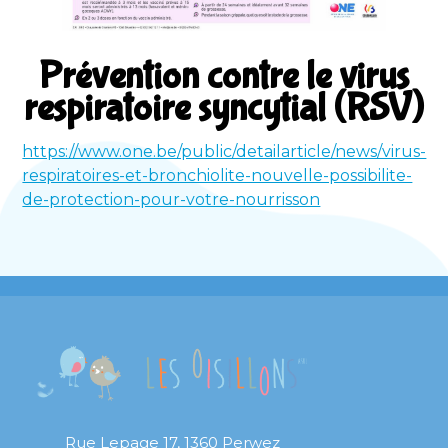
Prévention contre le virus
respiratoire syncytial (RSV)
https://www.one.be/public/detailarticle/news/virus-
respiratoires-et-bronchiolite-nouvelle-possibilite-
de-protection-pour-votre-nourrisson
Rue Lepage 17, 1360 Perwez