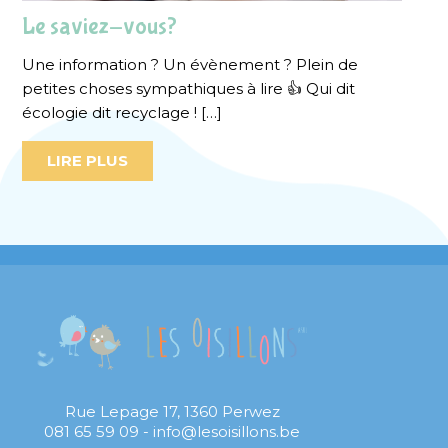
Le saviez-vous?
Une information ? Un évènement ? Plein de
petites choses sympathiques à lire 👍 Qui dit
écologie dit recyclage ! […]
LIRE PLUS
Rue Lepage 17, 1360 Perwez
081 65 59 09 - info@lesoisillons.be